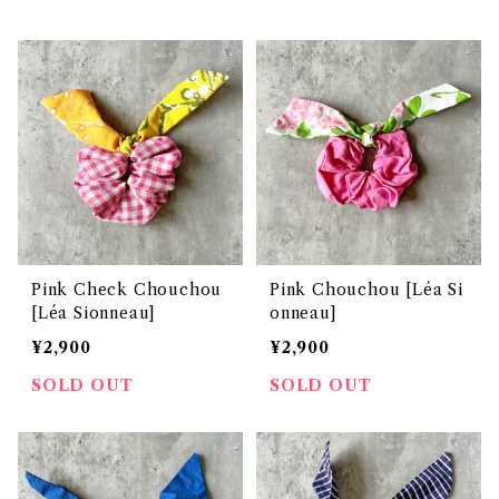
Pink Check Chouchou
Pink Chouchou [Léa Si
[Léa Sionneau]
onneau]
¥2,900
¥2,900
SOLD OUT
SOLD OUT